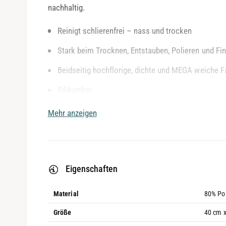
nachhaltig.
o
d
a
l
Reinigt schlierenfrei – nass und trocken
ö
f
Stark beim Trocknen, Entstauben, Polieren und Fi
f
n
e
Beidseitig hochflorige, dichte und MEGA weiche F
n
Silikonfrei
Profiqualität zur Autolack- und Innenraumpflege
Mehr anzeigen
Hochwertig veredelter Rand für lackschonendes A
Eigenschaften
Material
80% Pol
Größe
40
cm