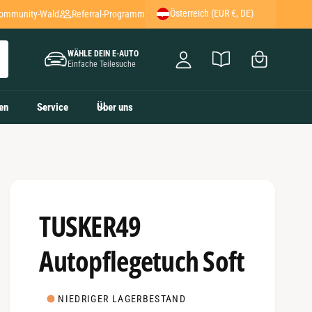
Österreich (EUR €, DE)
ommunity-Wald
Referral-Programm
ar
n
e
l
WÄHLE DEIN E-AUTO
n
o
Einfache Teilesuche
k
g
o
g
en
Service
Über uns
rb
e
n
TUSKER49
Autopflegetuch Soft
NIEDRIGER LAGERBESTAND