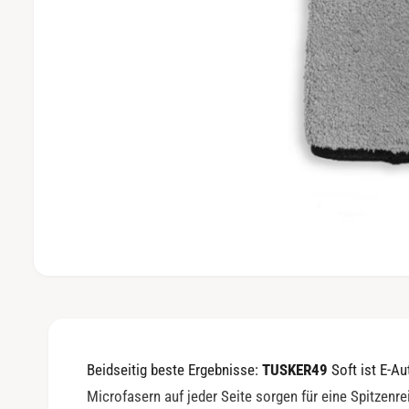
M
e
d
i
e
n
1
Beidseitig beste Ergebnisse:
TUSKER49
Soft ist E-Au
i
n
Microfasern auf jeder Seite sorgen für eine Spitzenre
M