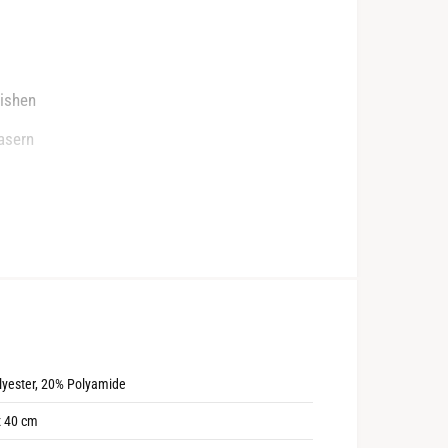
nishen
asern
rbeiten
yester, 20% Polyamide
x
40
cm