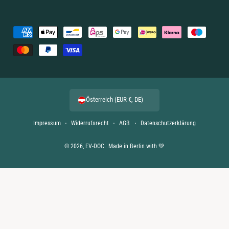
Z
a
h
l
u
Österreich (EUR €, DE)
n
g
Impressum
Widerrufsrecht
AGB
Datenschutzerklärung
s
m
© 2026,
EV-DOC
.
Made in Berlin with 💚
e
t
h
o
d
e